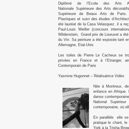
Diplômé de l’Ecole des Arts Ap
Nationale Supérieure des Arts décoratif
Supérieure de Beaux Arts de Paris.
Plastiques et suivi des études d’Archite
été lauréat de la Casa Velasquez. il a re
Paul-Louis Weiller (concours internation
Wildenstein, Grand prix de Liseuxet a été
du Vin. Sa peinture a été exposée tant e
Allemagne, Etat-Unis
Les toiles de Pierre Le Cacheux se tro
privées en France et à l’Etranger, ai
Contemporain de Paris
Yasmine Hugonnet – Réalisatrice Vidéo
Née à Montreux, de 
enfance en Afrique.
danse contemporaine.
National Supérie
contemporaine, où ell
En parallèle elle se
pratique le chant, le
York à la Trisha Bro