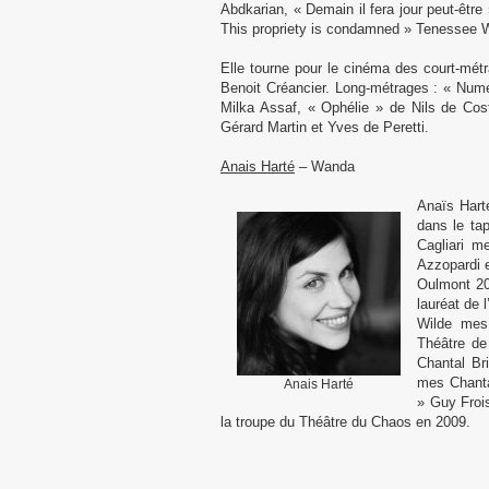
Abdkarian, « Demain il fera jour peut-êtr
This propriety is condamned » Tenessee 
Elle tourne pour le cinéma des court-mét
Benoit Créancier. Long-métrages : « Num
Milka Assaf, « Ophélie » de Nils de Cost
Gérard Martin et Yves de Peretti.
Anais Harté
– Wanda
Anaïs Hart
dans le ta
Cagliari m
Azzopardi e
Oulmont 20
lauréat de 
Wilde mes
Théâtre de
Chantal Br
mes Chantal
Anais Harté
» Guy Frois
la troupe du Théâtre du Chaos en 2009.