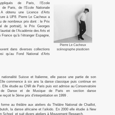
pliqués de Paris, l’Ecole
s de Paris, de l’Ecole Nationale
 A obtenu une Licence d’Arts
cture à UP8. Pierre Le Cacheux a
çu de nombreux prix dont : le Prix
al de portrait), le Prix Georges
 lauréat de l’Académie des Arts et
n France qu’à l’étranger Espagne,
Pierre Le Cacheux
uvent dans diverses collections
scénographe plasticien
nsi qu’au Fond National d’Arts
nationalité Suisse et Italienne, elle passe une partie de son
 Elle commence à six ans la danse classique puis continue en
 Elle étudie au CNR de Paris puis est admise au Conservatoire
ur de Danse et de Musique de Paris en section danse
e reçoit le 3ème prix d’interprétation en 1999 .
 forme au théâtre aux ateliers du Théâtre National de Chaillot,
 butoh, la danse africaine et l’aïkido. En 2000 elle étudie à New
wn School et suit divers ateliers à Mouvement Research.