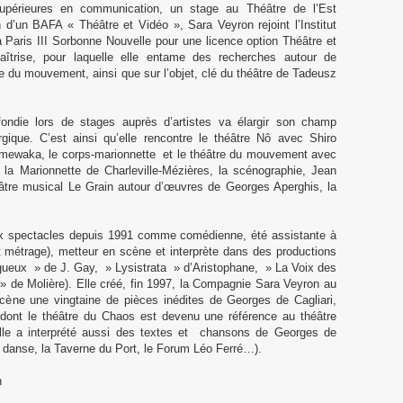
périeures en communication, un stage au Théâtre de l’Est
on d’un BAFA « Théâtre et Vidéo », Sara Veyron rejoint l’Institut
 Paris III Sorbonne Nouvelle pour une licence option Théâtre et
îtrise, pour laquelle elle entame des recherches autour de
re du mouvement, ainsi que sur l’objet, clé du théâtre de Tadeusz
ondie lors de stages auprès d’artistes va élargir son champ
gique. C’est ainsi qu’elle rencontre le théâtre Nô avec Shiro
ewaka, le corps-marionnette et le théâtre du mouvement avec
de la Marionnette de Charleville-Mézières, la scénographie, Jean
âtre musical Le Grain autour d’œuvres de Georges Aperghis, la
ux spectacles depuis 1991 comme comédienne, été assistante à
rt métrage), metteur en scène et interprète dans des productions
 gueux » de J. Gay, » Lysistrata » d’Aristophane, » La Voix des
 de Molière). Elle créé, fin 1997, la Compagnie Sara Veyron au
ène une vingtaine de pièces inédites de Georges de Cagliari,
f dont le théâtre du Chaos est devenu une référence au théâtre
le a interprété aussi des textes et chansons de Georges de
a danse, la Taverne du Port, le Forum Léo Ferré…).
n