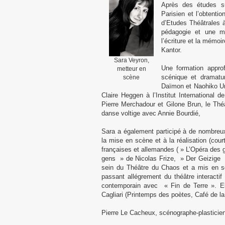
Après des études su
Parisien et l’obtenti
d’Etudes Théâtrales à
pédagogie et une ma
l’écriture et la mémoi
Kantor.
Sara Veyron,
Une formation approf
metteur en
scénique et dramatur
scène
Daïmon et Naohiko Um
Claire Heggen à l’Institut International 
Pierre Merchadour et Gilone Brun, le Thé
danse voltige avec Annie Bourdié,
Sara a également participé à de nombre
la mise en scène et à la réalisation (cou
françaises et allemandes ( » L’Opéra des
gens » de Nicolas Frize, » Der Geizige »
sein du Théâtre du Chaos et a mis en sc
passant allégrement du théâtre interacti
contemporain avec « Fin de Terre ». El
Cagliari (Printemps des poètes, Café de l
Pierre Le Cacheux, scénographe-plasticie