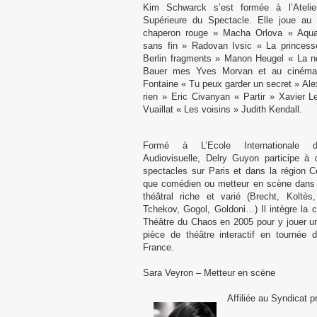
Kim Schwarck s’est formée à l’Atelie
Supérieure du Spectacle. Elle joue au t
chaperon rouge » Macha Orlova « Aqua
sans fin » Radovan Ivsic « La princess
Berlin fragments » Manon Heugel « La no
Bauer mes Yves Morvan et au cinéma
Fontaine « Tu peux garder un secret » Alex
rien » Eric Civanyan « Partir » Xavier Le
Vuaillat « Les voisins » Judith Kendall.
Formé à L’Ecole Internationale d
Audiovisuelle, Delry Guyon participe à
spectacles sur Paris et dans la région C
que comédien ou metteur en scène dans u
théâtral riche et varié (Brecht, Koltès
Tchekov, Gogol, Goldoni…) Il intègre la
Théâtre du Chaos en 2005 pour y jouer u
pièce de théâtre interactif en tournée 
France.
Sara Veyron – Metteur en scène
Affiliée au Syndicat 