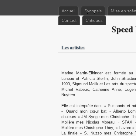
Accueil
Synopsis
Mise en scè
Contact
Critiques
Speed 
Les artistes
Marine Martin-Elhinger est formée au
Luneau et Patricia Sterlin, John Stras
1990, Sigmund Molik et Les arts du spec
Michel Rabeux, Catherine Anne, Eugè
Nuytten.
Elle est interprète dans « Puissants et 
« Quand mon cœur bat » Alberto Lomba
douleurs » JM Synge mes Christophe Thir
Molière mes Nicolas Moreau, « SFAX »
Molière mes Christophe Thiry, « L’avare »
La finale » S. Nuzzo mes Christophe 