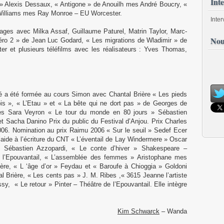
Int
e » Alexis Dessaux, « Antigone » de Anouilh mes André Boucry, «
Williams mes Ray Monroe – EU Worcester.
Inte
rages avec Milka Assaf, Guillaume Paturel, Matrin Taylor, Marc-
Nou
éro 2 » de Jean Luc Godard, « Les migrations de Wladimir » de
er et plusieurs téléfilms avec les réalisateurs : Yves Thomas,
é a été formée au cours Simon avec Chantal Brière « Les pieds
pis », « L’Etau » et « La bête qui ne dort pas » de Georges de
es Sara Veyron « Le tour du monde en 80 jours » Sébastien
t Sacha Danino Prix du public du Festival d’Anjou. Prix Charles
06. Nomination au prix Raimu 2006 « Sur le seuil » Sedef Ecer
l’aide à l’écriture du CNT « L’éventail de Lay Windermere » Oscar
 Sébastien Azzopardi, « Le conte d’hiver » Shakespeare –
 l’Epouvantail, « L’assemblée des femmes » Aristophane mes
ière, « L ‘âge d’or » Feydau et « Baroufe à Chioggia » Goldoni
 Brière, « Les cents pas » J. M. Ribes ,« 3615 Jeanne l’artiste
sy, « Le retour » Pinter – Théâtre de l’Epouvantail. Elle intègre
Kim Schwarck
– Wanda