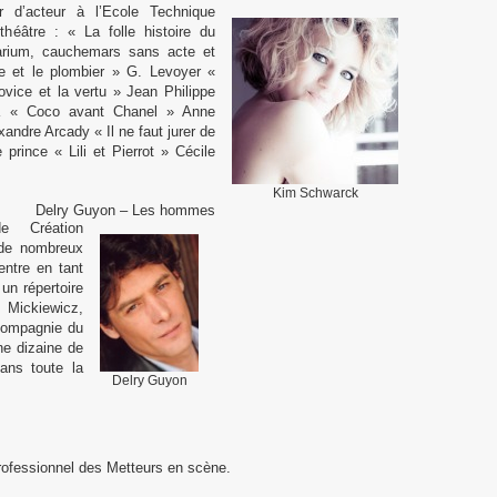
r d’acteur à l’Ecole Technique
héâtre : « La folle histoire du
rium, cauchemars sans acte et
e et le plombier » G. Levoyer «
vice et la vertu » Jean Philippe
 « Coco avant Chanel » Anne
andre Arcady « Il ne faut jurer de
 prince « Lili et Pierrot » Cécile
Kim Schwarck
Delry Guyon – Les hommes
e Création
 de nombreux
entre en tant
n répertoire
, Mickiewicz,
 compagnie du
ne dizaine de
dans toute la
Delry Guyon
professionnel des Metteurs en scène.